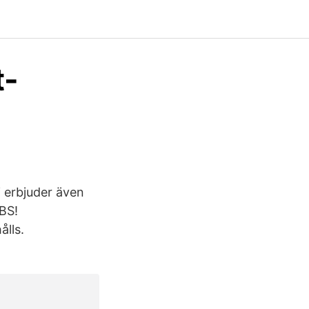
t-
i erbjuder även
OBS!
ålls.