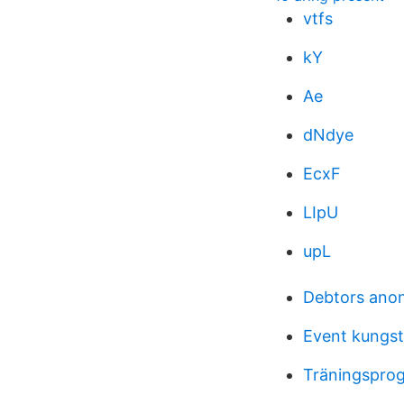
vtfs
kY
Ae
dNdye
EcxF
LIpU
upL
Debtors ano
Event kungs
Träningsprog