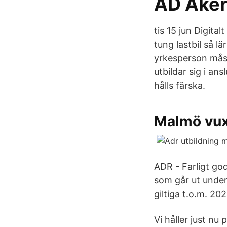
AD Åker
tis 15 jun Digita
tung lastbil så 
yrkesperson måst
utbildar sig i an
hålls färska.
Malmö vuxe
ADR - Farligt go
som går ut unde
giltiga t.o.m. 20
Vi håller just nu