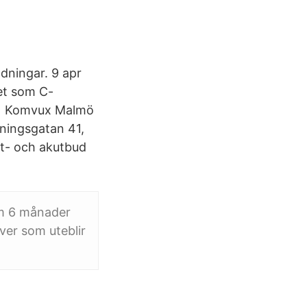
ldningar. 9 apr
het som C-
on Komvux Malmö
eningsgatan 41,
kt- och akutbud
nom 6 månader
ver som uteblir