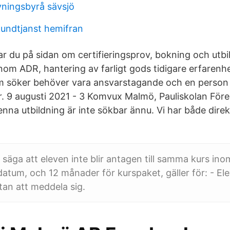
ningsbyrå sävsjö
kundtjanst hemifran
r du på sidan om certifieringsprov, bokning och utbi
inom ADR, hantering av farligt gods tidigare erfaren
om söker behöver vara ansvarstagande och en pers
r. 9 augusti 2021 - 3 Komvux Malmö, Pauliskolan För
nna utbildning är inte sökbar ännu. Vi har både dire
ll säga att eleven inte blir antagen till samma kurs i
datum, och 12 månader för kurspaket, gäller för: - Ele
utan att meddela sig.