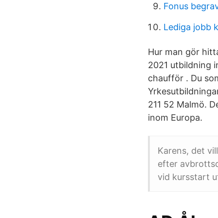
Fonus begrav
Lediga jobb 
Hur man gör hitta
2021 utbildning 
chaufför . Du s
Yrkesutbildninga
211 52 Malmö. De
inom Europa.
Karens, det vi
efter avbrotts
vid kursstart 