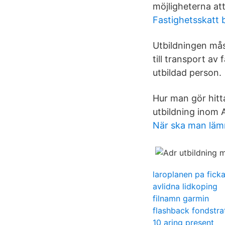
möjligheterna at
Fastighetsskatt
Utbildningen mås
till transport av
utbildad person.
Hur man gör hitt
utbildning inom 
När ska man lämn
laroplanen pa fick
avlidna lidkoping
filnamn garmin
flashback fondstra
10 aring present