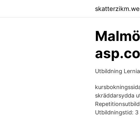
skatterzikm.w
Malmö 
asp.co
Utbildning Lernia
kursbokningssida
skräddarsydda ut
Repetitionsutbil
Utbildningstid: 3