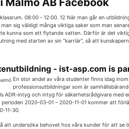
i Malmö AB Facebook
lt klassrum. 08:00 - 12:00. 12 När man går en utbildnin
lär man sig väldigt många viktiga saker som man sena
e kunna som ett flytande vatten. Därför är det vikti
slutning med starten av sin ”karriär”, så att kunskape
nutbildning - ist-asp.com is pa
En stor andel av våra studenter finns idag inom
professionsutbildningar som är samhällsbärande
ds ADR-intyg och intyg för säkerhetsrådgivare med en
r perioden 2020-03-01 – 2020-11-01 kommer att förl
20-11-30.
 på att undersöka behovet hos våra kunder för att se 