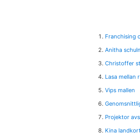
Franchising ch
Anitha schul
Christoffer 
Lasa mellan 
Vips mallen
Genomsnittli
Projektor av
Kina landkor