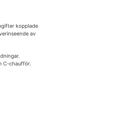
gifter kopplade
 överinseende av
ldningar.
m C-chaufför.