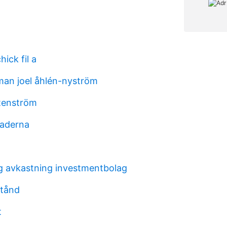
ick fil a
man joel åhlén-nyström
stenström
raderna
g avkastning investmentbolag
stånd
t