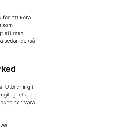
g för att köra
re som
gt att man
rna sedan också
rked
. Utbildning i
 giltighetstid
ängas och vara
över