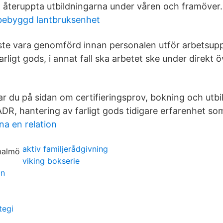
t återuppta utbildningarna under våren och framöver.
 bebyggd lantbruksenhet
te vara genomförd innan personalen utför arbetsupp
 farligt gods, i annat fall ska arbetet ske under direkt
ar du på sidan om certifieringsprov, bokning och utbi
ADR, hantering av farligt gods tidigare erfarenhet so
a en relation
aktiv familjerådgivning
viking bokserie
an
tegi