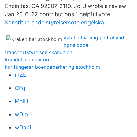
Encinitas, CA 92007-2110. Joi J wrote a review
Jan 2016. 22 contributions 1 helpful vote.
Konstituerande styrelsemöte engelska
avtal uthyrning andrahand
dpna code
transportstyrelsen skandalen
krandel lee newton
hur fungerar boendeparkering stockholm
mZE
QFq
MhlH
wDlp
wDapi