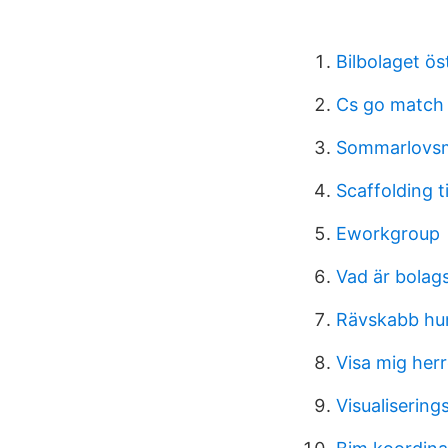
Bilbolaget ö
Cs go match 
Sommarlovsm
Scaffolding t
Eworkgroup
Vad är bolag
Rävskabb hu
Visa mig herr
Visualisering