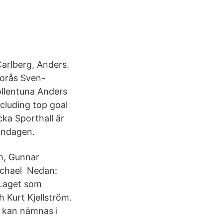
arlberg, Anders.
Borås Sven-
llentuna Anders
ncluding top goal
ka Sporthall är
öndagen.
um, Gunnar
Michael Nedan:
 Laget som
h Kurt Kjellström.
 kan nämnas i