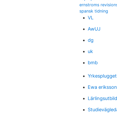
ernstroms revision
spansk tidning
VL
AwUJ
dg
uk
bmb
Yrkesplugget
Ewa eriksson
Lärlingsutbi
Studievägled