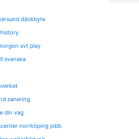
stersund däckbyte
history
orgon svt play
ill svenska
sverket
nd sanering
e din vag
scenter norrköping jobb