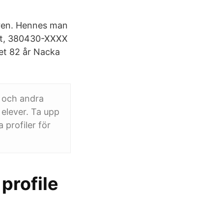
dgren. Hennes man
bet, 380430-XXXX
bet 82 år Nacka
n och andra
 elever. Ta upp
profiler för
profile