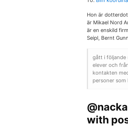
Bim koordina
Hon är dotterdott
är Mikael Nord A
är en enskild fir
Seipl, Bernt Gun
gått i följande
elever och frå
kontakten med 
personer som 
@nackal
with pos