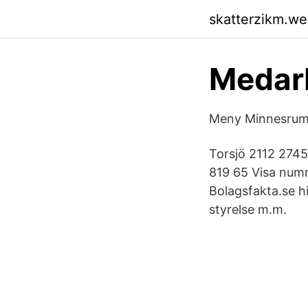
skatterzikm.w
Medarb
Meny Minnesrum 
Torsjö 2112 274
819 65 Visa nu
Bolagsfakta.se hi
styrelse m.m.