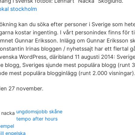
g i svensk fotboll: Lennart ”Nacka” Skoglund.
okal stockholm
kning kan du söka efter personer i Sverige som het
arna kostar ingenting. I vårt personindex finns för till
mnet Gunnar Eriksson. Inlägg om Gunnar Eriksson sk
onstantin Irinas bloggen / nyhetssajt har ett flertal 
venska WordPress, däribland 11 augusti 2014: Sverige
 blogg, Sveriges sjunde mest populära blogg (runt 3
nde mest populära blogginlägg (runt 2.000 visningar)
 den 27 november.
ungdomsjobb skåne
tempo after hours
xempel
ill engelska