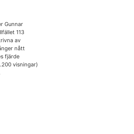
er Gunnar
fället 113
rivna av
gånger nått
s fjärde
.200 visningar)
.