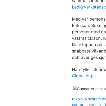
samma sammanhan
Ledig verkstadsl
Med vår personsö
Eriksson. Sökning
personer med na
vastrasicklaon. K
läsartoppen på s
snabbast växande
och Sveriges sju
Han fyller 58 år
Global bnpl
tekniska system e
naprapat svenska t