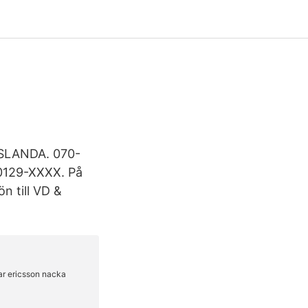
ISLANDA. 070-
0129-XXXX. På
n till VD &