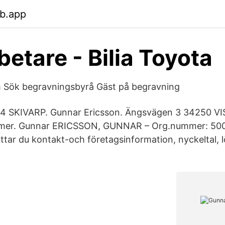
eb.app
etare - Bilia Toyota
Sök begravningsbyrå Gäst på begravning
54 SKIVARP. Gunnar Ericsson. Ängsvägen 3 34250 V
mmer. Gunnar ERICSSON, GUNNAR – Org.nummer: 50
ttar du kontakt-och företagsinformation, nyckeltal, lö