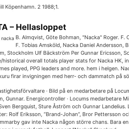
ll Köpenhamn. 2 1988;1.
A – Hellasloppet
B. Almqvist, Göte Bohman, "Nacka" Roger. F. C
F. Tobias Amsköld, Nacka Daniel Andersson, 
m, Stockholm Ulf Bäckström Per Gunnar Ericsson, So
/historical overall totals player stats for Nacka HK, i
mes played, PPG leaders and more. hem i helgen. Nac
kuru firar invigningen med herr- och dammatch på s
astighetsförvaltare · Bild på en medarbetare på Loc
on, Gunnar. Energicontroller · Locums medarbetare 
Sven Bergquist, Sture Åström och Gunnar Landelius.
er: Rolf Eriksson, ”Brand-Johan”, Bror Pettersson oc
marby gav inte Nacka någon större chans. Bara en