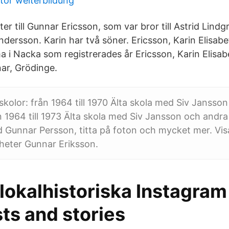
tor weiterbildung
er till Gunnar Ericsson, som var bror till Astrid Lin
ndersson. Karin har två söner. Ericsson, Karin Elisa
ma i Nacka som registrerades år Ericsson, Karin Elisa
nar, Grödinge.
 skolor: från 1964 till 1970 Älta skola med Siv Jansso
n 1964 till 1973 Älta skola med Siv Jansson och andra
Gunnar Persson, titta på foton och mycket mer. Visa 
heter Gunnar Eriksson.
okalhistoriska Instagram 
ts and stories