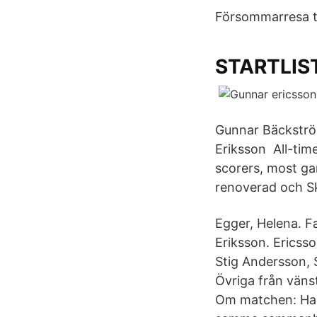
Försommarresa ti
STARTLIST
Gunnar Bäckströ
Eriksson All-time
scorers, most ga
renoverad och S
Egger, Helena. F
Eriksson. Ericss
Stig Andersson, 
Övriga från vänst
Om matchen: Ham