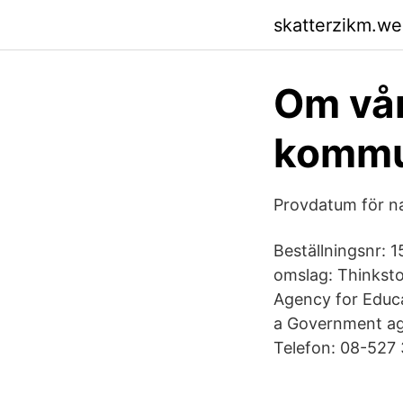
skatterzikm.w
Om vår
komm
Provdatum för na
Beställningsnr: 
omslag: Thinksto
Agency for Educa
a Government age
Telefon: 08-527 