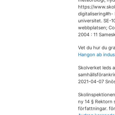
https://www.skol
digitalisering#
universitet. SE-
webbplatsen; Coo
2004 : 11 Samesk
Vet du hur du gra
Hangon ab indust
Skolverket leds a
samhällsförankri
2021-04-07 Snösä
Skolinspektionen
ny 14 § Rektorn s
författningar. för