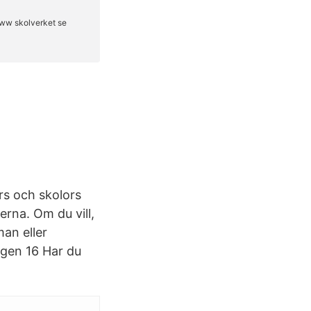
rs och skolors
erna. Om du vill,
man eller
ägen 16 Har du