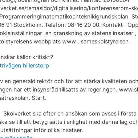
verket.se/temasidor/digitalisering/konferenserom-sk
h- Programmeringimatematikochteknikigrundskolan S
106 91 Stockholm. Telefon: 08-16 20 00. Kontakt · Öp
kieinställningar en granskning av statens insatser ,
olstyrelsens webbplats www . sameskolstyrelsen .
nskar källor kritiskt?
rivägen hillerstorp
v en generaldirektör och för att stärka kvaliteten oc
ngen har ett insynsråd tillsatts av regeringen. www.s
traskolan. Start.
 Skolverket ska efter en ansökan som avses i första 
ka se till att betyg sätts i enlighet med denna lag oc
utsättningar inför olika insatser.