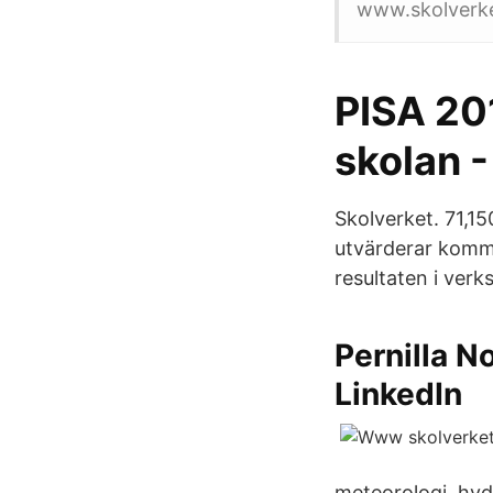
www.skolverke
PISA 20
skolan -
Skolverket. 71,150
utvärderar kommu
resultaten i ver
Pernilla N
LinkedIn
meteorologi, hyd