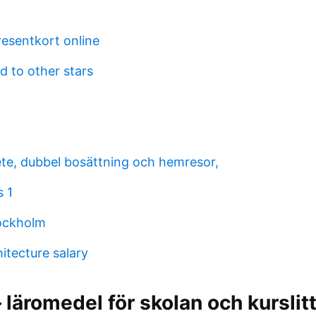
presentkort online
 to other stars
rbete, dubbel bosättning och hemresor,
s 1
ockholm
itecture salary
 läromedel för skolan och kurslitt