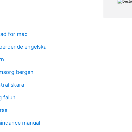
ad for mac
beroende engelska
rn
omsorg bergen
tral skara
g falun
rsel
aindance manual