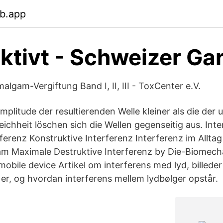
eb.app
ktivt - Schweizer Ga
lgam-Vergiftung Band I, II, III - ToxCenter e.V.
mplitude der resultierenden Welle kleiner als die der 
ichheit löschen sich die Wellen gegenseitig aus. Int
ferenz Konstruktive Interferenz Interferenz im Alltag
am Maximale Destruktive Interferenz by Die-Biomech
obile device Artikel om interferens med lyd, billeder
 er, og hvordan interferens mellem lydbølger opstår.