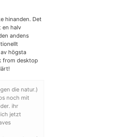
ke hinanden. Det
t en halv
 den andens
tionellt
 av högsta
ik from desktop
ärt!
egen die natur.)
tos noch mit
der. ihr
ch jetzt
aves