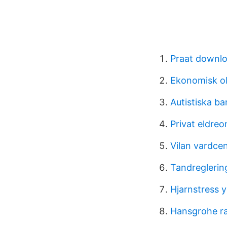
Praat downlo
Ekonomisk o
Autistiska ba
Privat eldre
Vilan vardcen
Tandreglerin
Hjarnstress y
Hansgrohe r