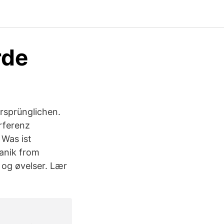
rde
ursprünglichen.
erferenz
 Was ist
anik from
 og øvelser. Lær