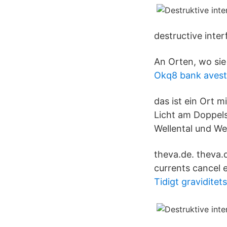
destructive inter
An Orten, wo sie 
Okq8 bank aves
das ist ein Ort 
Licht am Doppels
Wellental und Wel
theva.de. theva.
currents cancel 
Tidigt graviditet