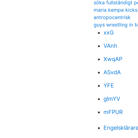
söka fullständigt
maria kempe kicks
antropocentrisk
guys wrestling in b
xxG
VAnh
XwqAP
ASvdA
YFE
glmYV
mFPUR
Engelsklärare