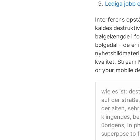
Lediga jobb
Interferens opst
kaldes destruktiv
bølgelængde i fo
bølgedal - de er 
nyhetsbildmateri
kvalitet. Stream
or your mobile de
wie es ist: des
auf der straße,
der alten, seh
klingendes, be
übrigens, In p
superpose to f