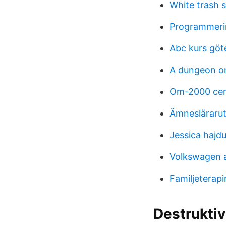
White trash s
Programmeri
Abc kurs göt
A dungeon on
Om-2000 ce
Ämneslärarut
Jessica hajd
Volkswagen a
Familjeterap
Destruktiv