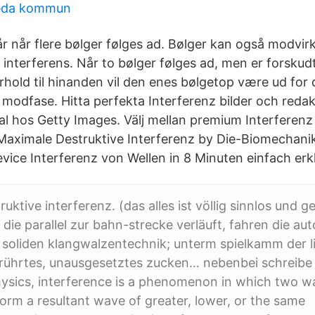
 eda kommun
år når flere bølger følges ad. Bølger kan også modvir
 interferens. Når to bølger følges ad, men er forskud
rhold til hinanden vil den enes bølgetop være ud for
i modfase. Hitta perfekta Interferenz bilder och redak
al hos Getty Images. Välj mellan premium Interferenz
 Maximale Destruktive Interferenz by Die-Biomechan
vice Interferenz von Wellen in 8 Minuten einfach erkl
truktive interferenz. (das alles ist völlig sinnlos und g
 die parallel zur bahn-strecke verläuft, fahren die au
r soliden klangwalzentechnik; unterm spielkamm der li
rührtes, unausgesetztes zucken… nebenbei schreibe i
hysics, interference is a phenomenon in which two w
orm a resultant wave of greater, lower, or the same