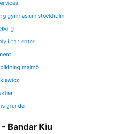
ervices
ng gymnasium stockholm
eborg
ly i can enter
ment
bildning malmö
ukiewicz
ktier
ins grunder
 - Bandar Kiu