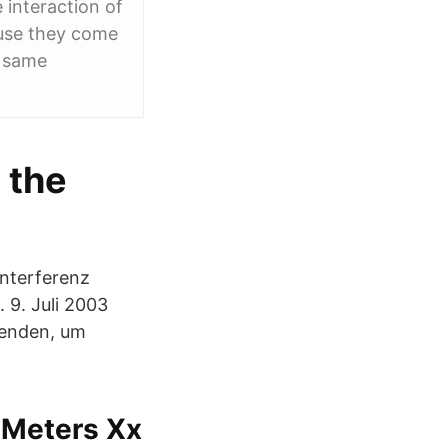
 interaction of
ause they come
e same
 the
Interferenz
 9. Juli 2003
wenden, um
 Meters Xx