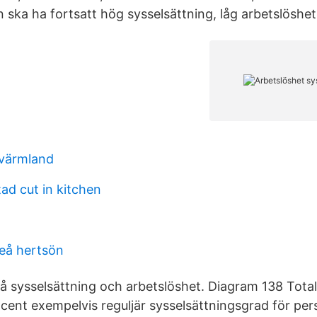
ska ha fortsatt hög sysselsättning, låg arbetslöshet
 värmland
tad cut in kitchen
m
leå hertsön
 på sysselsättning och arbetslöshet. Diagram 138 Tot
cent exempelvis reguljär sysselsättningsgrad för pers