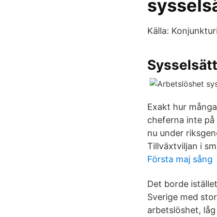
syssels
Källa: Konjunkturi
Sysselsät
Exakt hur många 
cheferna inte på 
nu under riksgen
Tillväxtviljan i 
Första maj sång
Det borde iställe
Sverige med stor
arbetslöshet, låg