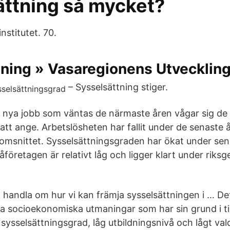
ättning så mycket?
nstitutet. 70.
tning » Vasaregionens Utvecklin
– Sysselsättning stiger.
nya jobb som väntas de närmaste åren vågar sig de 
att ange. Arbetslösheten har fallit under de senaste 
omsnittet. Sysselsättningsgraden har ökat under sena
småföretagen är relativt låg och ligger klart under riks
t handla om hur vi kan främja sysselsättningen i … De
a socioekonomiska utmaningar som har sin grund i ti
 sysselsättningsgrad, låg utbildningsnivå och lågt va