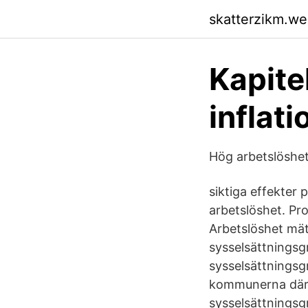
skatterzikm.w
Kapite
inflat
Hög arbetslöshet
siktiga effekter
arbetslöshet. Pro
Arbetslöshet mät
sysselsättningsg
sysselsättningsg
kommunerna där 
sysselsättningsgr