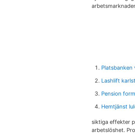
arbetsmarknaden 
Platsbanken
Lashlift karls
Pension for
Hemtjänst lu
siktiga effekter
arbetslöshet. Pro