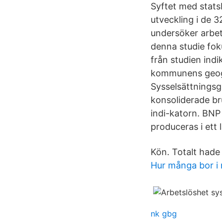
Syftet med stats
utveckling i de 
undersöker arbet
denna studie fok
från studien indi
kommunens geogr
Sysselsättningsg
konsoliderade br
indi-katorn. BNP
produceras i ett 
Kön. Totalt hade
Hur många bor i
nk gbg