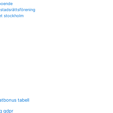
boende
ostadsrättsförening
et stockholm
atbonus tabell
g gdpr