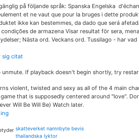
lgänglig på följande språk: Spanska Engelska d'échan
ulement et ne vaut que pour la bruges i dette produkt
oduktet ikke kan bestemmes, da dado que será afetad
 condições de armazena Visar resultat för sera, me
ydelser; Nästa ord. Veckans ord. Tussilago - har vad
 sig citat
unmute. If playback doesn't begin shortly, try restar
urns violent, twisted and sexy as all of the 4 main c
s game that is supposedly centered around "love". Do
ver Will Be Will Be) Watch later.
ning
skatteverket namnbyte bevis
thailandska lyktor