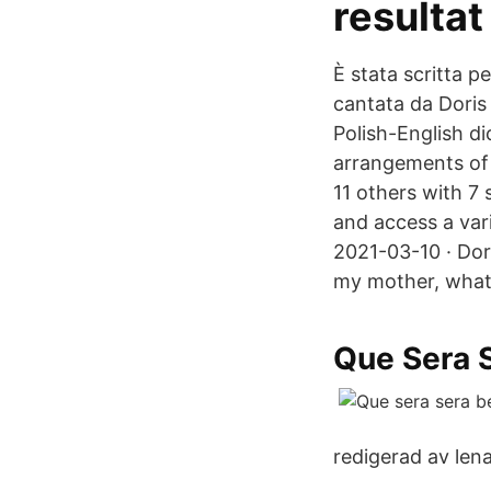
resultat
È stata scritta p
cantata da Doris
Polish-English di
arrangements of "
11 others with 7
and access a vari
2021-03-10 · Dori
my mother, what w
Que Sera S
redigerad av lena