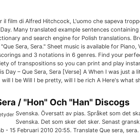
er il film di Alfred Hitchcock, L'uomo che sapeva tropp
 Day. Many translated example sentences containing 
ctionary and search engine for Polish translations. B
Que Sera, Sera." Sheet music is available for Piano, 
 scorings and 3 notations in 6 genres. Find your per
ety of transpositions so you can print and play insta
s Day – Que Sera, Sera [Verse] A When I was just a litt
ill I be Will I be pretty, will I be rich A Here's what 
era / "Hon" Och "Han" Discogs
Svenska. Översatt av pias. Språket som det ska 
Svenska. Det som sker det sker. Senast granska
b - 15 Februari 2010 20:55. Translate Que sera, sera.