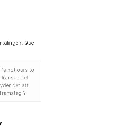
rtalingen. Que
 ”s not ours to
så kanske det
yder det att
 framsteg ?
,