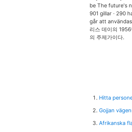
be The future's n
901 gillar · 290 
går att användas 
리스 데이의 195
의 주제가이다.
Hitta person
Gojjan vägens
Afrikanska f