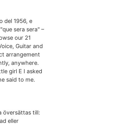
o del 1956, e
"que sera sera" –
rowse our 21
Voice, Guitar and
fect arrangement
ntly, anywhere.
le girl E I asked
she said to me.
översättas till:
d eller