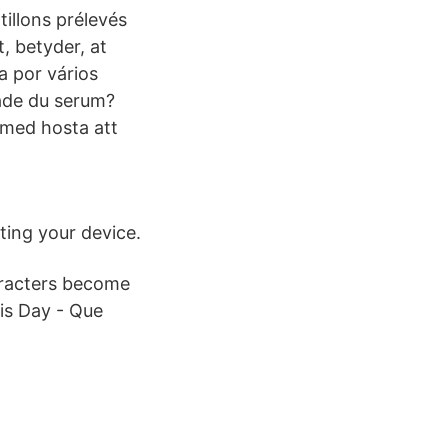
tillons prélevés
, betyder, at
a por vários
nade du serum?
 med hosta att
ting your device.
haracters become
ris Day - Que