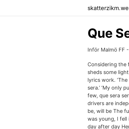
skatterzikm.w
Que Se
Inför Malmö FF -
Considering the f
sheds some light
lyrics work. ‘The
sera.’ ‘My only pu
few, que sera se
drivers are inde
be, will be The f
was young, I fel
day after day He