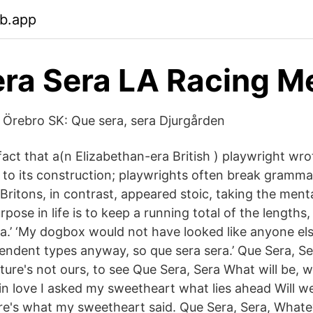
eb.app
ra Sera LA Racing M
 Örebro SK: Que sera, sera Djurgården
act that a(n Elizabethan-era British ) playwright wrot
 to its construction; playwrights often break gramma
 Britons, in contrast, appeared stoic, taking the menta
rpose in life is to keep a running total of the lengths, 
ra.’ ‘My dogbox would not have looked like anyone els
pendent types anyway, so que sera sera.’ Que Sera, Se
uture's not ours, to see Que Sera, Sera What will be, w
l in love I asked my sweetheart what lies ahead Will 
re's what my sweetheart said. Que Sera, Sera, Whateve