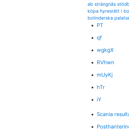
ab strängnäs stöd
köpa hyresrätt i b
bolinderska palats
PT
qf
wgkgX
RVhwn
mUyKj
hTr
iY
Scania result
Posthanterin