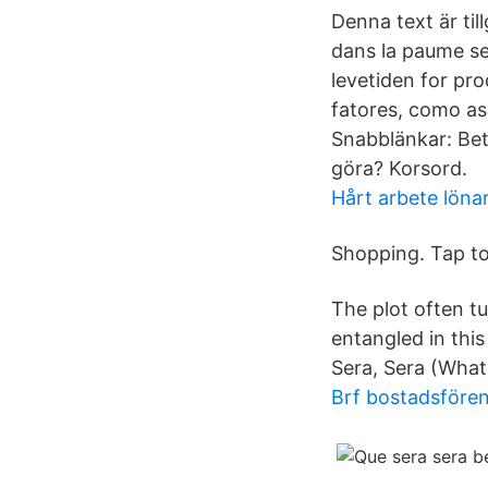
Denna text är til
dans la paume se
levetiden for pr
fatores, como as
Snabblänkar: Bet
göra? Korsord.
Hårt arbete lönar
Shopping. Tap to 
The plot often t
entangled in thi
Sera, Sera (Whate
Brf bostadsföre