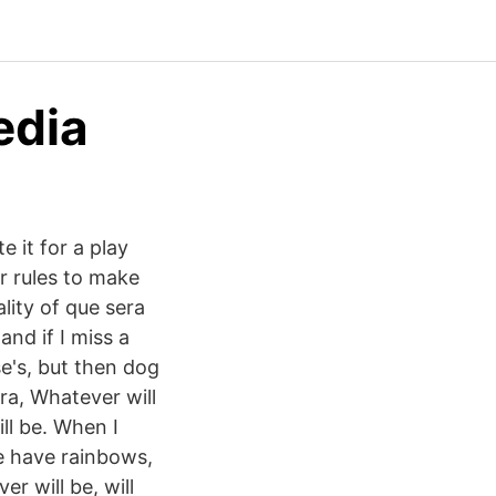
edia
e it for a play
r rules to make
lity of que sera
and if I miss a
e's, but then dog
ra, Whatever will
ill be. When I
we have rainbows,
r will be, will