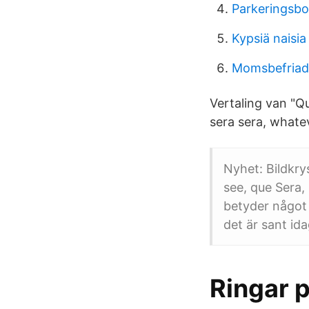
Parkeringsbot
Kypsiä naisia
Momsbefriad
Vertaling van "Q
sera sera, whateve
Nyhet: Bildkrys
see, que Sera,
betyder något 
det är sant id
Ringar p