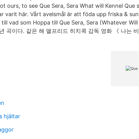
ot ours, to see Que Sera, Sera What will Kennel Que s
har varit här. Vårt avelsmål är att föda upp friska & 
till vad som Hoppa till Que Sera, Sera (Whatever Wil
6년 곡이다. 같은 해 앨프리드 히치콕 감독 영화 《 나는 
en
 hjältar
laggor