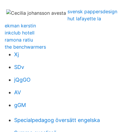
svensk pappersdesign
hut lafayette la
ekman kerstin
inkclub hotell
ramona ratiu
the benchwarmers
Xj
SDv
jQgGO
AV
gGM
Specialpedagog översätt engelska